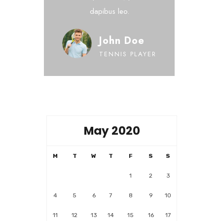
dapibus leo.
John Doe
TENNIS PLAYER
May 2020
M
T
W
T
F
S
S
1
2
3
4
5
6
7
8
9
10
11
12
13
14
15
16
17