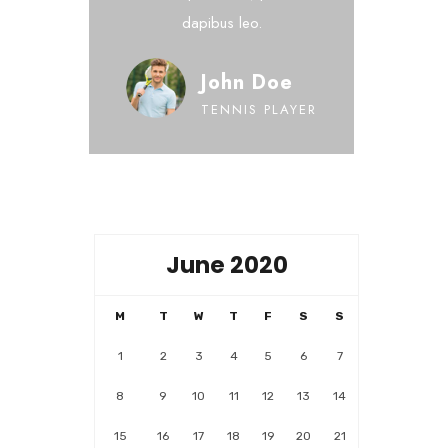
dapibus leo.
John Doe
TENNIS PLAYER
June 2020
M
T
W
T
F
S
S
1
2
3
4
5
6
7
8
9
10
11
12
13
14
15
16
17
18
19
20
21