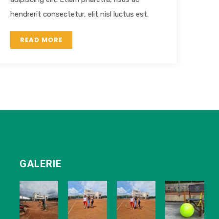
hendrerit consectetur, elit nisl luctus est.
READ MORE
GALERIE